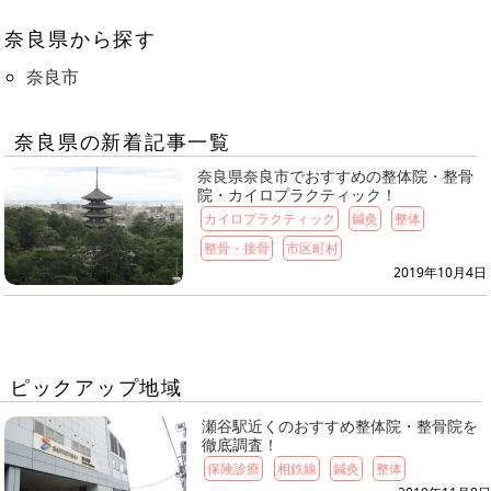
奈良県から探す
奈良市
奈良県の新着記事一覧
奈良県奈良市でおすすめの整体院・整骨
院・カイロプラクティック！
カイロプラクティック
鍼灸
整体
整骨・接骨
市区町村
2019年10月4日
ピックアップ地域
瀬谷駅近くのおすすめ整体院・整骨院を
徹底調査！
保険診療
相鉄線
鍼灸
整体