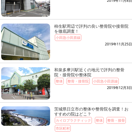
2019年11月8日
柿生駅周辺で評判の良い整骨院や接骨院
を徹底調査！
小田急小田原線
2019年11月25日
和泉多摩川駅近くの地元で評判の整骨
院・接骨院や整体院
整体
整骨・接骨院
小田急小田原線
2019年12月3日
茨城県日立市の整体や整骨院を調査！お
すすめの院はどこ？
カイロプラクティック
整体
整骨・接骨
市区町村