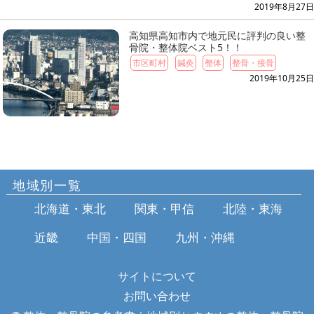
2019年8月27日
高知県高知市内で地元民に評判の良い整
骨院・整体院ベスト5！！
市区町村
鍼灸
整体
整骨・接骨
2019年10月25日
地域別一覧
北海道・東北
関東・甲信
北陸・東海
近畿
中国・四国
九州・沖縄
サイトについて
お問い合わせ