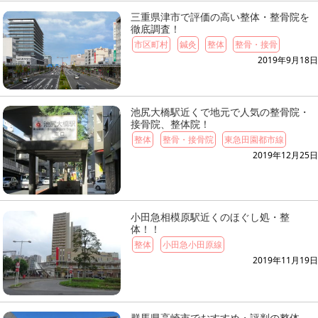
三重県津市で評価の高い整体・整骨院を
徹底調査！
市区町村
鍼灸
整体
整骨・接骨
2019年9月18日
池尻大橋駅近くで地元で人気の整骨院・
接骨院、整体院！
整体
整骨・接骨院
東急田園都市線
2019年12月25日
小田急相模原駅近くのほぐし処・整
体！！
整体
小田急小田原線
2019年11月19日
群馬県高崎市でおすすめ・評判の整体